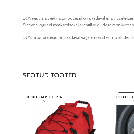
LKM eestimaiseid nailonpõllesid on saadaval enamusele Eestis l
Siseveekogudel matkamiseks ja rahulike oludega rannikumerel k
LKM nailonpõllesid on saadaval väga erinevates mõõtudes. Et j
SEOTUD TOOTED
HETKEL LAOST OTSA
HETKEL L
S