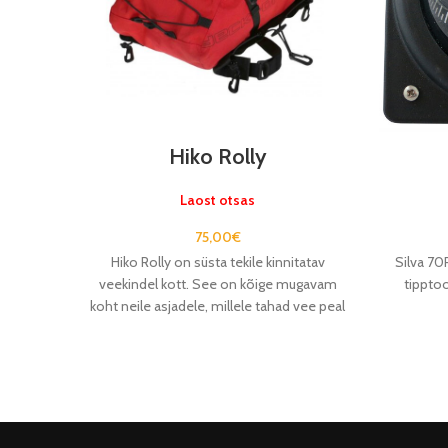
Hiko Rolly
Laost otsas
75,00
€
Hiko Rolly on süsta tekile kinnitatav
Silva 70
veekindel kott. See on kõige mugavam
tipptoo
koht neile asjadele, millele tahad vee peal
ligi pääseda.