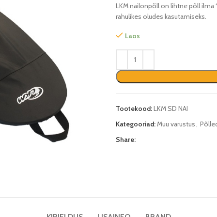
LKM nailonpõll on lihtne põll ilm
rahulikes oludes kasutamiseks.
Laos
Tootekood:
LKM SD NAI
Kategooriad:
Muu varustus
,
Põlle
Share:
KIRJELDUS
LISAINFO
BRAND