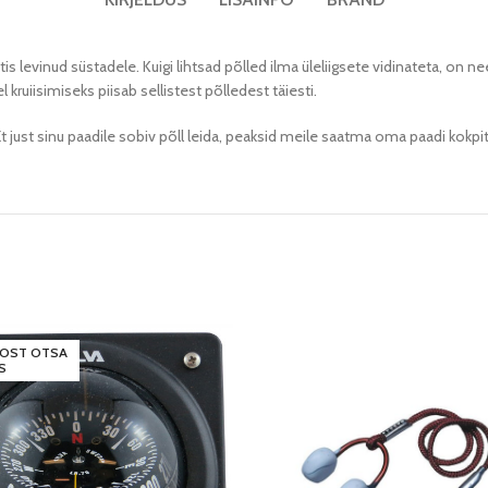
evinud süstadele. Kuigi lihtsad põlled ilma üleliigsete vidinateta, on need 
ruiisimiseks piisab sellistest põlledest täiesti.
ust sinu paadile sobiv põll leida, peaksid meile saatma oma paadi kokpiti 
AOST OTSA
S