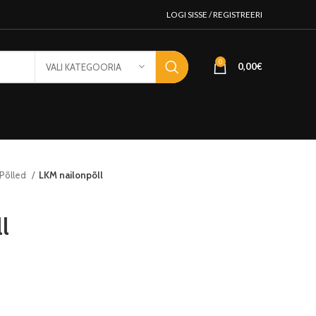
LOGI SISSE / REGISTREERI
0
0,00
€
VALI KATEGOORIA
Põlled
LKM nailonpõll
l