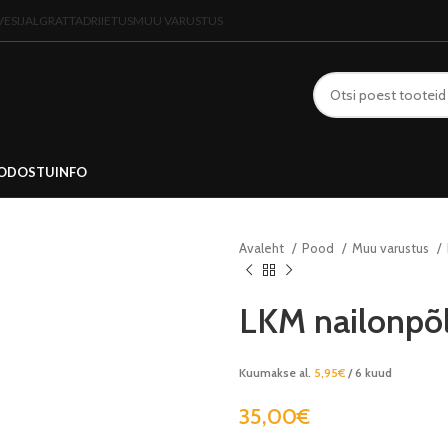
VESIJALGRATTAD
RIIETUS
MUU VARUSTUS
OD
OSTUINFO
Avaleht
Pood
Muu varustus
LKM nailonpõl
Kuumakse al.
5,95
€
/ 6 kuud
35,00
€