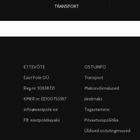
TRANSPORT
ETTEVÕTE
OSTUINFO
East Pole OÜ
Transport
Reg nr: 10838721
Maksevõimalused
KMKR nr: EE100755187
Järelmaks
info@eastpole.ee
Tagastamine
FB: eastpolekayaks
Privaatsuspoliitika
Üldised ostutingimused