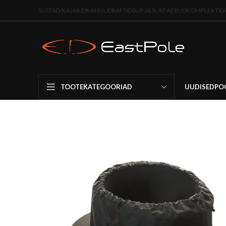
SÜSTAD/KAJAKID
KANUUD
RAFTID
SUP JA SURF
AERUD
KOMPLEKTID
UUDISED
PO
TOOTEKATEGOORIAD