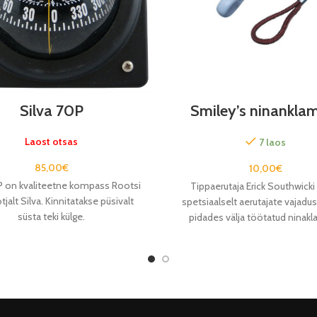
Silva 70P
Smiley’s ninankla
Laost otsas
7 laos
85,00
€
10,00
€
P on kvaliteetne kompass Rootsi
Tippaerutaja Erick Southwicki
tjalt Silva. Kinnitatakse püsivalt
spetsiaalselt aerutajate vajadus
süsta teki külge.
pidades välja töötatud ninakl