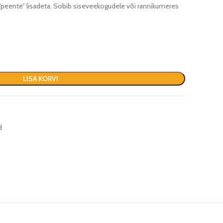
a “peente” lisadeta. Sobib siseveekogudele või rannikumeres
LISA KORVI
d