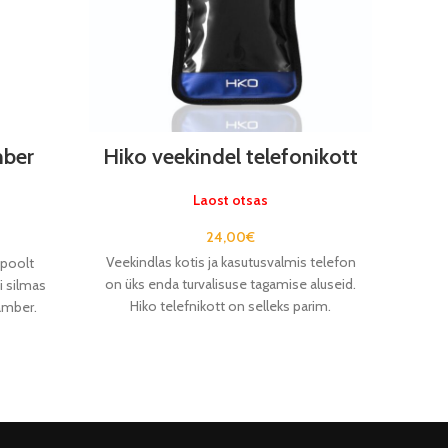
mber
Hiko veekindel telefonikott
W
Laost otsas
24,00
€
Veekindlas kotis ja kasutusvalmis telefon
World o
 poolt
on üks enda turvalisuse tagamise aluseid.
üks
i silmas
Hiko telefnikott on selleks parim.
kang
amber.