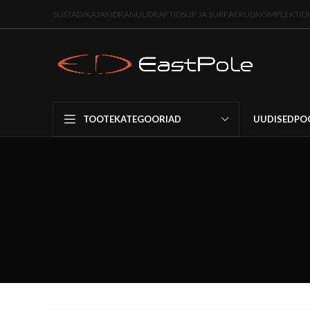
SÜSTAD/KAJAKID
KANUUD
RAFTID
SUP JA SURF
AERUD
KOMPLEKTID
UUDISED
PO
TOOTEKATEGOORIAD