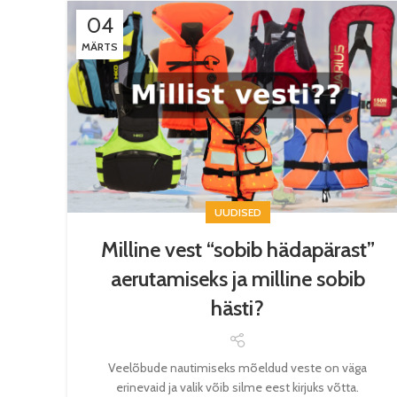
04
MÄRTS
UUDISED
Milline vest “sobib hädapärast”
aerutamiseks ja milline sobib
hästi?
Veelõbude nautimiseks mõeldud veste on väga
erinevaid ja valik võib silme eest kirjuks võtta.