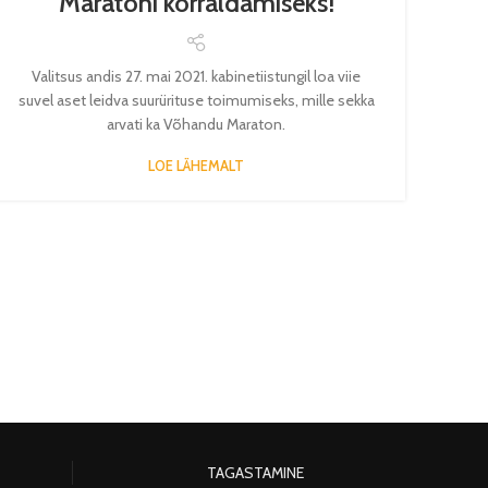
Maratoni korraldamiseks!
Valitsus andis 27. mai 2021. kabinetiistungil loa viie
suvel aset leidva suurürituse toimumiseks, mille sekka
arvati ka Võhandu Maraton.
LOE LÄHEMALT
TAGASTAMINE