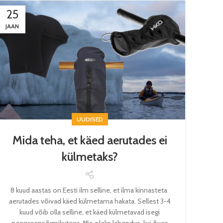
25
JAAN
UUDISED
Mida teha, et käed aerutades ei
külmetaks?
8 kuud aastas on Eesti ilm selline, et ilma kinnasteta
aerutades võivad käed külmetama hakata. Sellest 3-4
kuud võib olla selline, et käed külmetavad isegi
neopreensõrmikutega. Mis oleks lahendus, kui õues