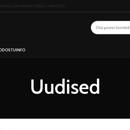
VESIJALGRATTAD
RIIETUS
MUU VARUSTUS
OD
OSTUINFO
Uudised