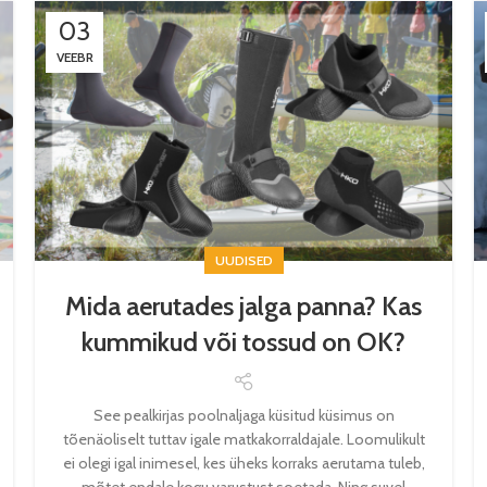
03
VEEBR
UUDISED
Mida aerutades jalga panna? Kas
kummikud või tossud on OK?
See pealkirjas poolnaljaga küsitud küsimus on
tõenäoliselt tuttav igale matkakorraldajale. Loomulikult
ei olegi igal inimesel, kes üheks korraks aerutama tuleb,
mõtet endale kogu varustust soetada. Ning suvel