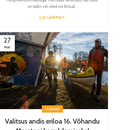
on külm või oled ise lihtsal...
LOE LÄHEMALT
27
MAI
UUDISED
Valitsus andis eriloa 16. Võhandu