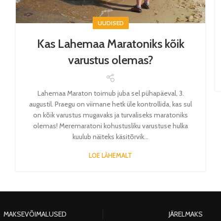
UUDISED
Kas Lahemaa Maratoniks kõik
varustus olemas?
Lahemaa Maraton toimub juba sel pühapäeval, 3.
augustil. Praegu on viimane hetk üle kontrollida, kas sul
on kõik varustus mugavaks ja turvaliseks maratoniks
olemas! Meremaratoni kohustusliku varustuse hulka
kuulub näiteks käsitõrvik...
LOE LÄHEMALT
MAKSEVÕIMALUSED
JÄRELMAKS