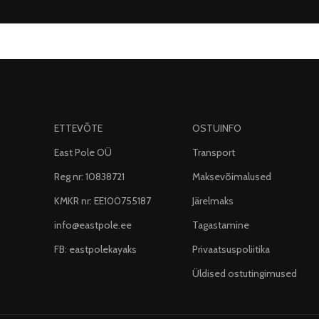
ETTEVÕTE
OSTUINFO
East Pole OÜ
Transport
Reg nr: 10838721
Maksevõimalused
KMKR nr: EE100755187
Järelmaks
info@eastpole.ee
Tagastamine
FB: eastpolekayaks
Privaatsuspoliitika
Üldised ostutingimused