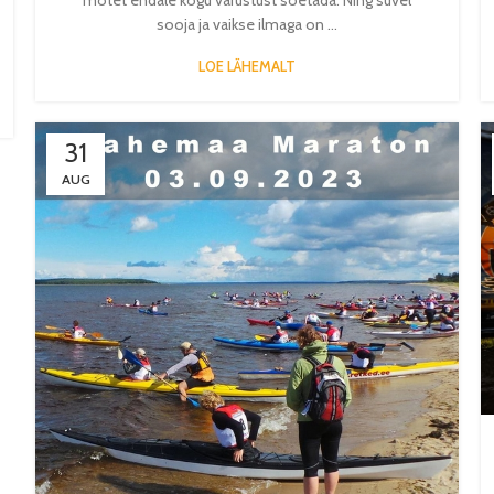
sooja ja vaikse ilmaga on ...
LOE LÄHEMALT
31
AUG