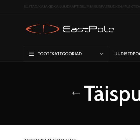
SÜSTAD/KAJAKID
KANUUD
RAFTID
SUP JA SURF
AERUD
KOMPLEKTID
UUDISED
PO
TOOTEKATEGOORIAD
Täisp