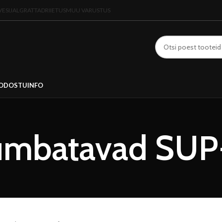
VESIJALGRATTAD
RIIETUS
MUU VARUSTUS
OD
OSTUINFO
umbatavad SUP