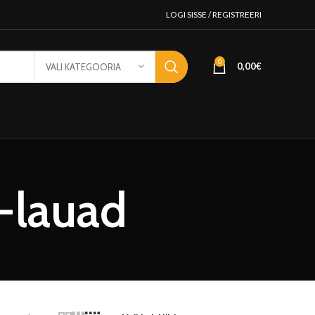
LOGI SISSE / REGISTREERI
0
0,00
€
VALI KATEGOORIA
-lauad