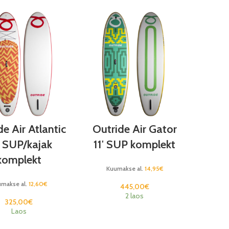
de Air Atlantic
Outride Air Gator
′ SUP/kajak
11′ SUP komplekt
komplekt
Kuumakse al.
14,95
€
umakse al.
12,60
€
445,00
€
2 laos
325,00
€
Laos