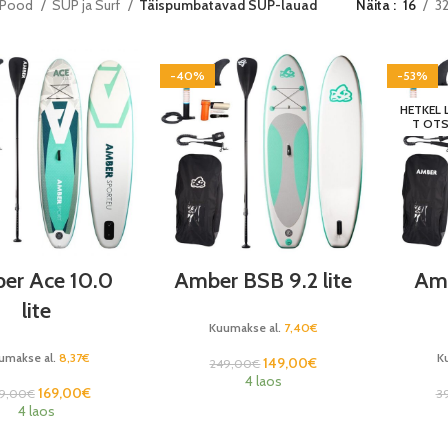
Pood
SUP ja Surf
Täispumbatavad SUP-lauad
Näita
16
3
-40%
-53%
HETKEL
T OT
er Ace 10.0
Amber BSB 9.2 lite
Amb
lite
Kuumakse al.
7,40
€
umakse al.
8,37
€
K
149,00
€
249,00
€
4 laos
169,00
€
9,00
€
3
4 laos