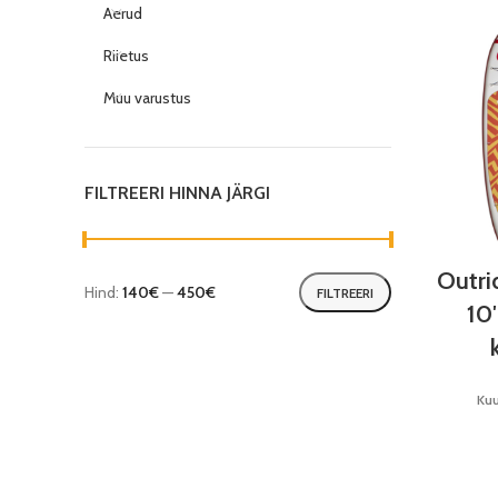
Aerud
Riietus
Muu varustus
FILTREERI HINNA JÄRGI
Outri
Hind:
140€
—
450€
FILTREERI
10
Ku