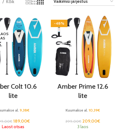
2
Kõik
-48%
 LAOS
SAS
er Colt 10.6
Amber Prime 12.6
lite
lite
uumakse al.
9,38
€
Kuumakse al.
10,39
€
189,00
€
209,00
€
99,00
€
399,00
€
Laost otsas
3 laos