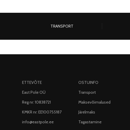
TRANSPORT
ETTEVÕTE
OSTUINFO
East Pole OÜ
Transport
Reg nr: 10838721
Maksevõimalused
KMKR nr: EE100755187
Järelmaks
info@eastpole.ee
Tagastamine