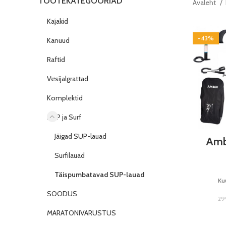
TOOTEKATEGOORIAD
Avaleht
Kajakid
-43%
Kanuud
Raftid
Vesijalgrattad
Komplektid
SUP ja Surf
Jäigad SUP-lauad
Amb
Surfilauad
Täispumbatavad SUP-lauad
Ku
SOODUS
29
MARATONIVARUSTUS