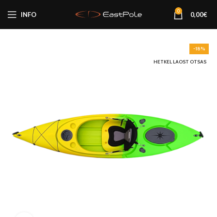
0
INFO
0,00
€
-18%
HETKEL LAOST OTSAS