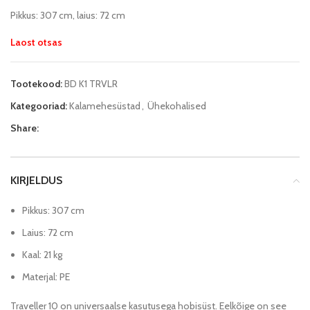
Pikkus: 307 cm, laius: 72 cm
Laost otsas
Tootekood:
BD K1 TRVLR
Kategooriad:
Kalamehesüstad
,
Ühekohalised
Share:
KIRJELDUS
Pikkus: 307 cm
Laius: 72 cm
Kaal: 21 kg
Materjal: PE
Traveller 10 on universaalse kasutusega hobisüst. Eelkõige on see