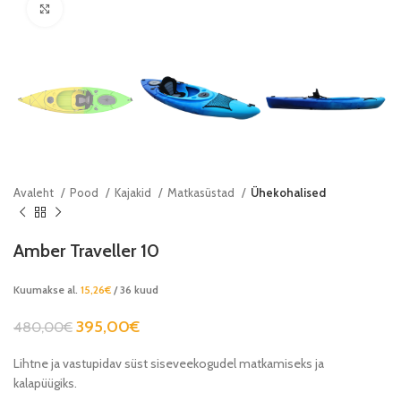
Click to enlarge
Avaleht
Pood
Kajakid
Matkasüstad
Ühekohalised
Amber Traveller 10
Kuumakse al.
15,26
€
/ 36 kuud
395,00
€
480,00
€
Lihtne ja vastupidav süst siseveekogudel matkamiseks ja
kalapüügiks.