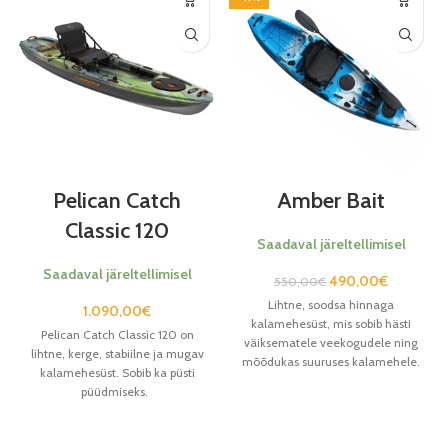
Pelican Catch
Amber Bait
Classic 120
Saadaval järeltellimisel
Saadaval järeltellimisel
490,00
€
550,00
€
Lihtne, soodsa hinnaga
1.090,00
€
kalamehesüst, mis sobib hästi
Pelican Catch Classic 120 on
väiksematele veekogudele ning
lihtne, kerge, stabiilne ja mugav
mõõdukas suuruses kalamehele.
kalamehesüst. Sobib ka püsti
püüdmiseks.