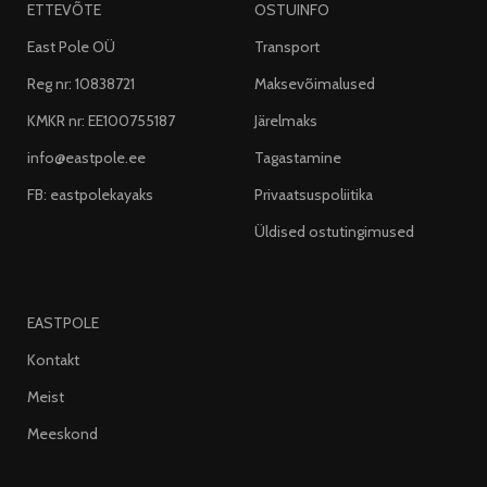
ETTEVÕTE
OSTUINFO
East Pole OÜ
Transport
Reg nr: 10838721
Maksevõimalused
KMKR nr: EE100755187
Järelmaks
info@eastpole.ee
Tagastamine
FB: eastpolekayaks
Privaatsuspoliitika
Üldised ostutingimused
EASTPOLE
Kontakt
Meist
Meeskond