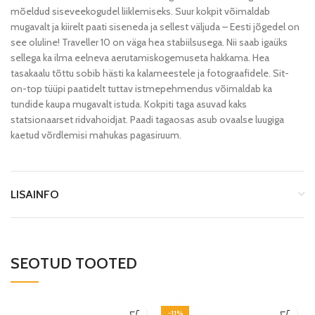
mõeldud siseveekogudel liiklemiseks. Suur kokpit võimaldab
mugavalt ja kiirelt paati siseneda ja sellest väljuda – Eesti jõgedel on
see oluline! Traveller 10 on väga hea stabiilsusega. Nii saab igaüks
sellega ka ilma eelneva aerutamiskogemuseta hakkama. Hea
tasakaalu tõttu sobib hästi ka kalameestele ja fotograafidele. Sit-
on-top tüüpi paatidelt tuttav istmepehmendus võimaldab ka
tundide kaupa mugavalt istuda. Kokpiti taga asuvad kaks
statsionaarset ridvahoidjat. Paadi tagaosas asub ovaalse luugiga
kaetud võrdlemisi mahukas pagasiruum.
LISAINFO
SEOTUD TOOTED
-11%